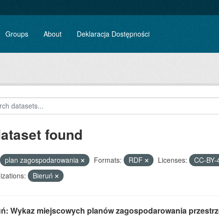
Groups
About
Deklaracja Dostępności
dataset found
plan zagospodarowania
Formats:
RDF
Licenses:
CC-BY-
zations:
Bieruń
uń: Wykaz miejscowych planów zagospodarowania przestr