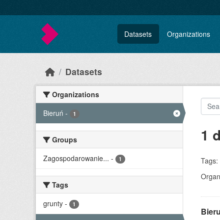
Skip to main content
Datasets
Organizations
Datasets
Organizations
Bieruń
-
1
1 
Groups
Zagospodarowanie...
-
1
Tags:
Organi
Tags
grunty
-
1
Bier