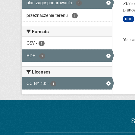
plan zagospodarowania
-
Zbiór
1
planow
przeznaczenie terenu
-
1
RDF
Formats
You can
CSV
-
1
RDF
-
1
Licenses
CC-BY-4.0
-
1
S