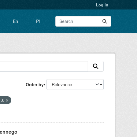
Log in
En
Pl
Order by
4.0
zennego