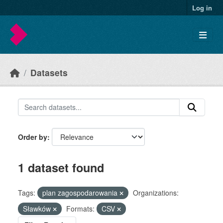
Skip to main content
Log in
Datasets
Order by
1 dataset found
Tags:
plan zagospodarowania
Organizations:
Sławków
Formats:
CSV