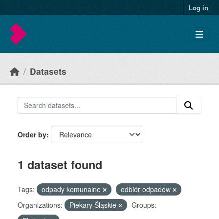
Skip to main content
Log in
Datasets
Order by
1 dataset found
Tags:
odpady komunalne
odbiór odpadów
Organizations:
Piekary Śląskie
Groups: