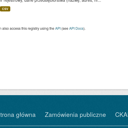
nr rejestrowy, dane przedsiębiorstwa (nazwę, adres, nr...
CSV
 also access this registry using the
API
(see
API Docs
).
trona główna
Zamówienia publiczne
CKA