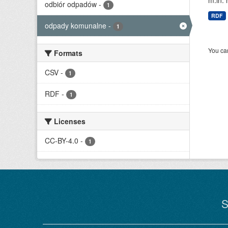
m.in. 
odbiór odpadów
-
1
RDF
odpady komunalne
-
1
You can
Formats
CSV
-
1
RDF
-
1
Licenses
CC-BY-4.0
-
1
S