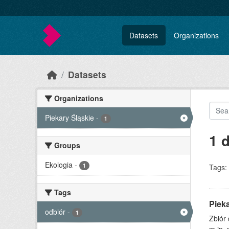
Skip to main content
Datasets
Organizations
Datasets
Organizations
Piekary Śląskie
-
1
1 
Groups
Ekologia
-
1
Tags:
Tags
Piek
odbiór
-
1
Zbiór