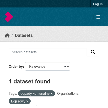
Skip to main content
Log in
Datasets
Order by
1 dataset found
Tags:
odpady komunalne
Organizations:
Bojszowy