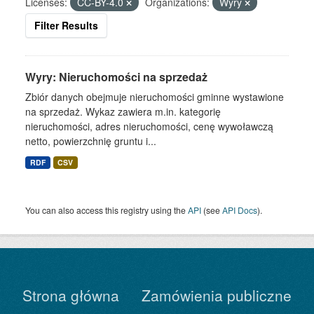
Licenses:
CC-BY-4.0
Organizations:
Wyry
Filter Results
Wyry: Nieruchomości na sprzedaż
Zbiór danych obejmuje nieruchomości gminne wystawione
na sprzedaż. Wykaz zawiera m.in. kategorię
nieruchomości, adres nieruchomości, cenę wywoławczą
netto, powierzchnię gruntu i...
RDF
CSV
You can also access this registry using the
API
(see
API Docs
).
Strona główna
Zamówienia publiczne