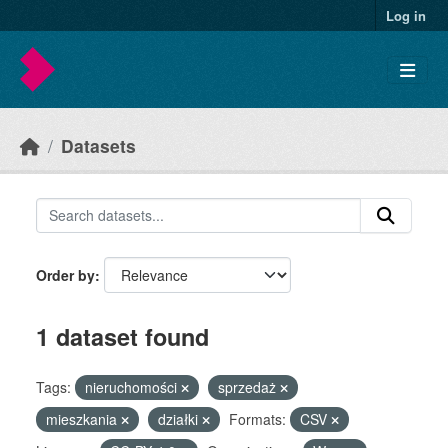
Skip to main content
Log in
Datasets
Order by
1 dataset found
Tags:
nieruchomości
sprzedaż
mieszkania
działki
Formats:
CSV