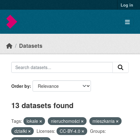
Skip to main content
Log in
Datasets
Order by
13 datasets found
Tags:
lokale
nieruchomości
mieszkania
działki
Licenses:
CC-BY-4.0
Groups: