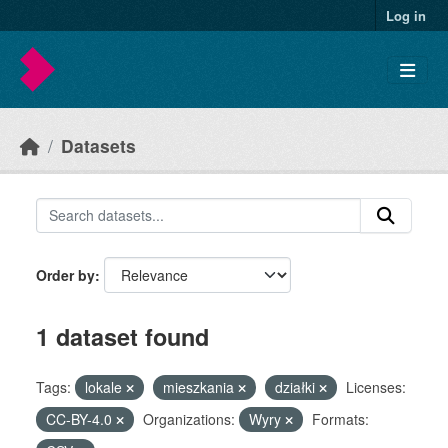
Skip to main content
Log in
Datasets
Order by
1 dataset found
Tags:
lokale
mieszkania
działki
Licenses:
CC-BY-4.0
Organizations:
Wyry
Formats: