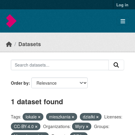
Skip to main content
Log in
Datasets
Order by
1 dataset found
Tags:
lokale
mieszkania
działki
Licenses:
CC-BY-4.0
Organizations:
Wyry
Groups: