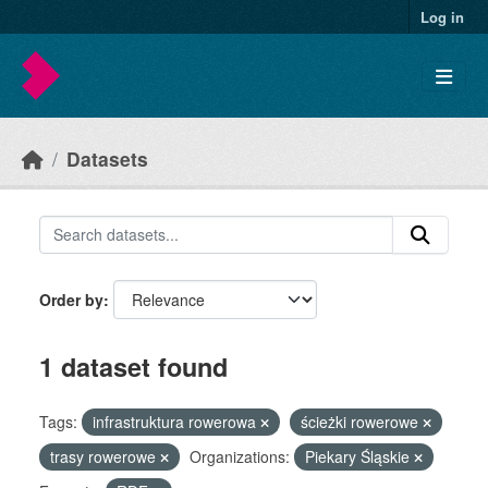
Skip to main content
Log in
Datasets
Order by
1 dataset found
Tags:
infrastruktura rowerowa
ścieżki rowerowe
trasy rowerowe
Organizations:
Piekary Śląskie