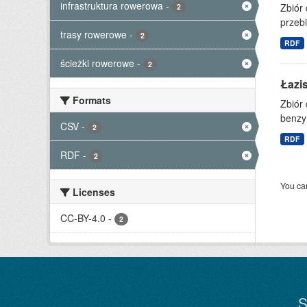
infrastruktura rowerowa
-
Zbiór
2
przebi
trasy rowerowe
-
2
RDF
ścieżki rowerowe
-
2
Łazi
Formats
Zbiór 
benzy
CSV
-
2
RDF
RDF
-
2
You can
Licenses
CC-BY-4.0
-
2
S