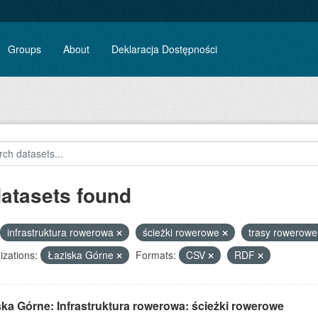
Groups
About
Deklaracja Dostępności
datasets found
infrastruktura rowerowa
ścieżki rowerowe
trasy rowerow
zations:
Łaziska Górne
Formats:
CSV
RDF
ka Górne: Infrastruktura rowerowa: ścieżki rowerowe