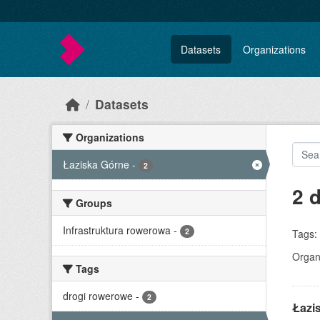
Skip to main content
Datasets
Organizations
Datasets
Organizations
Łaziska Górne
-
2
2 
Groups
Infrastruktura rowerowa
-
2
Tags:
Organi
Tags
drogi rowerowe
-
2
Łazis