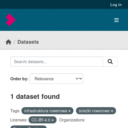
Skip to main content
Log in
Datasets
Order by
1 dataset found
Tags:
infrastruktura rowerowa
ścieżki rowerowe
Licenses:
CC-BY-4.0
Organizations: