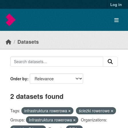
Skip to main content
Log in
Datasets
Order by
2 datasets found
Tags:
infrastruktura rowerowa
ścieżki rowerowe
Groups:
Infrastruktura rowerowa
Organizations: