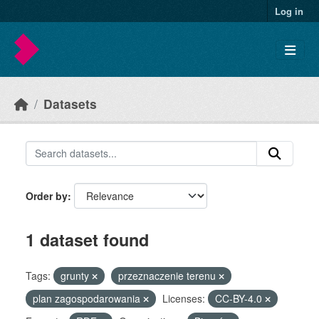
Skip to main content
Log in
Datasets
Order by
1 dataset found
Tags:
grunty
przeznaczenie terenu
plan zagospodarowania
Licenses:
CC-BY-4.0