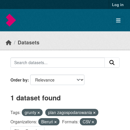
Skip to main content
Log in
Datasets
Order by
1 dataset found
Tags:
grunty
plan zagospodarowania
Organizations:
Bieruń
Formats:
CSV