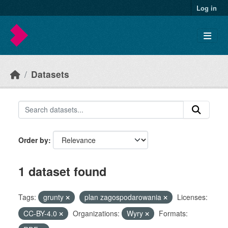
Skip to main content
Log in
Datasets
Order by
1 dataset found
Tags:
grunty
plan zagospodarowania
Licenses:
CC-BY-4.0
Organizations:
Wyry
Formats: