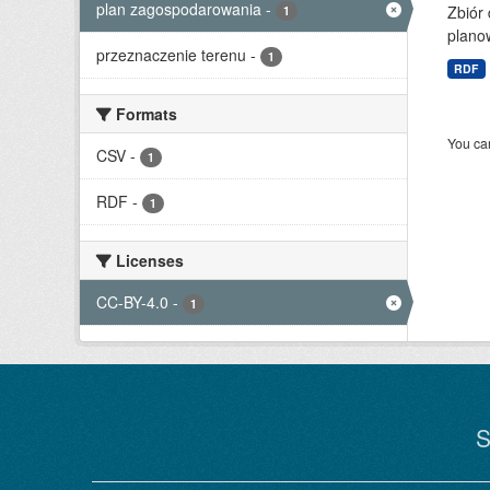
plan zagospodarowania
-
Zbiór
1
planow
przeznaczenie terenu
-
1
RDF
Formats
You can
CSV
-
1
RDF
-
1
Licenses
CC-BY-4.0
-
1
S