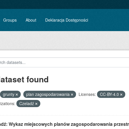
Groups
About
Deklaracja Dostępności
dataset found
grunty
plan zagospodarowania
Licenses:
CC-BY-4.0
zations:
Czeladź
adź: Wykaz miejscowych planów zagospodarowania przest