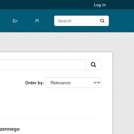
Log in
En
Pl
Order by
rzennego