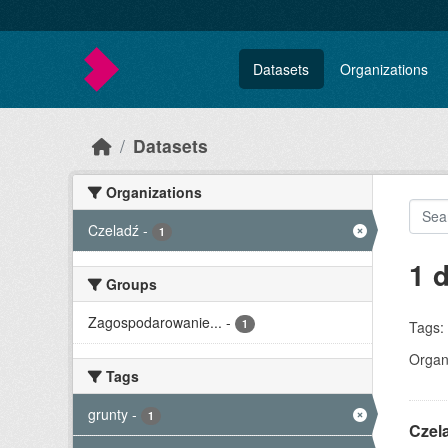
Skip to main content
Datasets
Organizations
Datasets
Organizations
Czeladź
-
1
1 
Groups
Zagospodarowanie...
-
1
Tags:
Organi
Tags
grunty
-
1
Czel