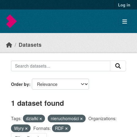
Skip to main content
Log in
Datasets
Order by
1 dataset found
Tags:
działki
nieruchomości
Organizations:
Wyry
Formats:
RDF