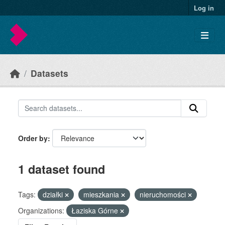
Skip to main content
Log in
Datasets
Order by
1 dataset found
Tags:
działki
mieszkania
nieruchomości
Organizations:
Łaziska Górne