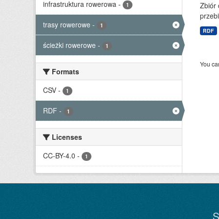
infrastruktura rowerowa
-
Zbiór
1
przebi
trasy rowerowe
-
1
RDF
ścieżki rowerowe
-
1
You can
Formats
CSV
-
1
RDF
-
1
Licenses
CC-BY-4.0
-
1
S