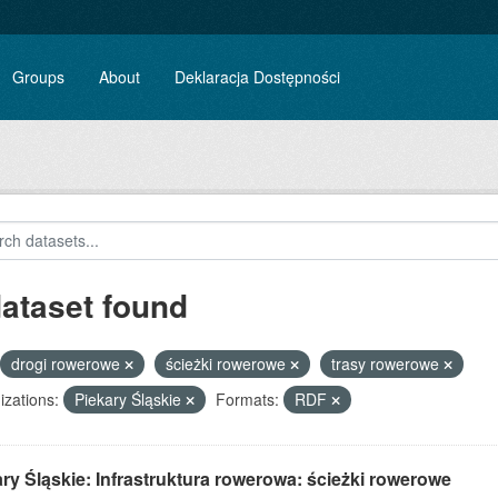
Groups
About
Deklaracja Dostępności
dataset found
drogi rowerowe
ścieżki rowerowe
trasy rowerowe
zations:
Piekary Śląskie
Formats:
RDF
ry Śląskie: Infrastruktura rowerowa: ścieżki rowerowe