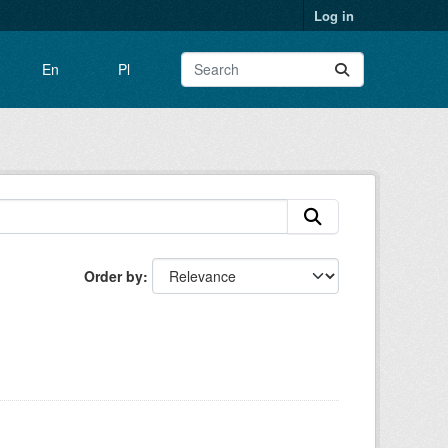
Log in
En
Pl
Order by