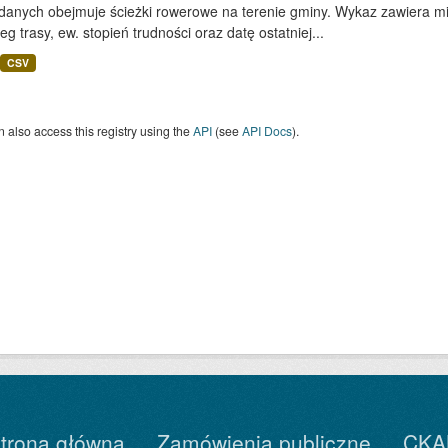
 danych obejmuje ścieżki rowerowe na terenie gminy. Wykaz zawiera mi
eg trasy, ew. stopień trudności oraz datę ostatniej...
CSV
 also access this registry using the
API
(see
API Docs
).
trona główna
Zamówienia publiczne
CKA