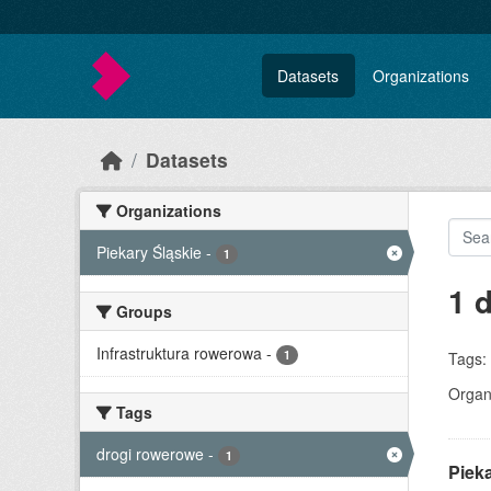
Skip to main content
Datasets
Organizations
Datasets
Organizations
Piekary Śląskie
-
1
1 
Groups
Infrastruktura rowerowa
-
1
Tags:
Organi
Tags
drogi rowerowe
-
1
Pieka