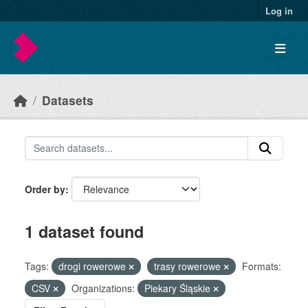
Skip to main content
Log in
Datasets
Order by
1 dataset found
Tags:
drogi rowerowe
trasy rowerowe
Formats:
CSV
Organizations:
Piekary Śląskie