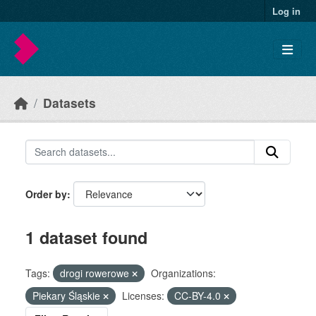
Skip to main content
Log in
Datasets
Order by
1 dataset found
Tags:
drogi rowerowe
Organizations:
Piekary Śląskie
Licenses:
CC-BY-4.0