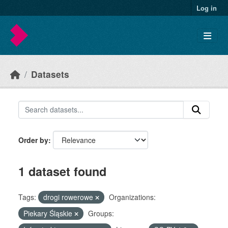
Skip to main content
Log in
Datasets
Order by
1 dataset found
Tags:
drogi rowerowe
Organizations:
Piekary Śląskie
Groups: