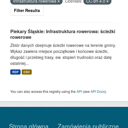
Infrastruktura rowerowa
Licenses:
CC-BY-4.0
Filter Results
Piekary Śląskie: Infrastruktura rowerowa: ścieżki
rowerowe
Zbiór danych obejmuje ścieżki rowerowe na terenie gminy.
Wykaz zawiera miejsce początkowe i końcowe ścieżki,
długość i przebieg trasy, ew. stopień trudności oraz datę
ostatniej...
RDF
CSV
You can also access this registry using the
API
(see
API Docs
).
Strona główna
Zamówienia publiczne