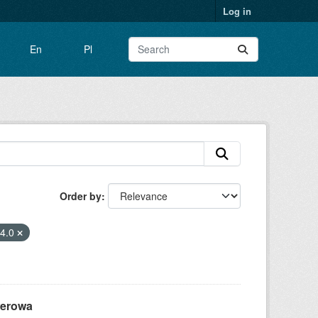
Log in
En
Pl
Order by
-4.0
werowa