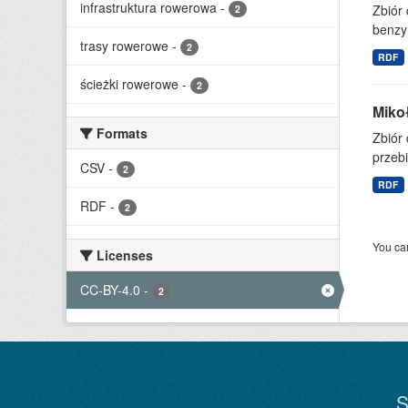
infrastruktura rowerowa
-
Zbiór 
2
benzy
trasy rowerowe
-
2
RDF
ścieżki rowerowe
-
2
Mikoł
Formats
Zbiór
przebi
CSV
-
2
RDF
RDF
-
2
You can
Licenses
CC-BY-4.0
-
2
S