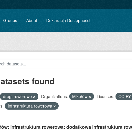
Groups
About
Deklaracja Dostępności
datasets found
drogi rowerowe
Organizations:
Mikołów
Licenses:
CC-BY
s:
Infrastruktura rowerowa
łów: Infrastruktura rowerowa: dodatkowa infrastruktura ro