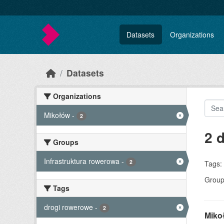
Skip to main content
Datasets
Organizations
Datasets
Organizations
Mikołów
-
2
2 
Groups
Infrastruktura rowerowa
-
2
Tags:
Group
Tags
drogi rowerowe
-
2
Miko