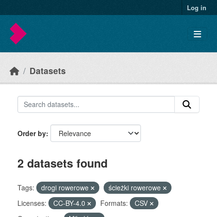
Skip to main content
Log in
Datasets
Order by
2 datasets found
Tags:
drogi rowerowe
ścieżki rowerowe
Licenses:
CC-BY-4.0
Formats:
CSV