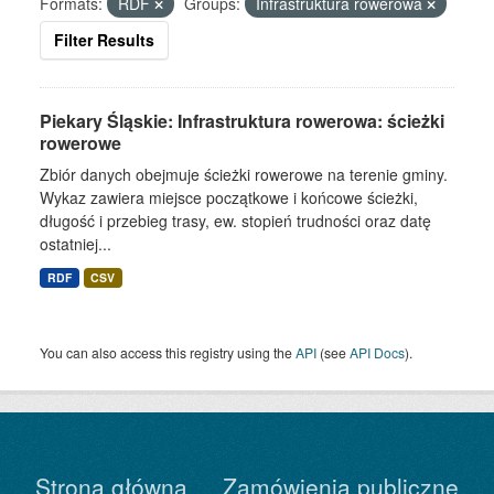
Formats:
RDF
Groups:
Infrastruktura rowerowa
Filter Results
Piekary Śląskie: Infrastruktura rowerowa: ścieżki
rowerowe
Zbiór danych obejmuje ścieżki rowerowe na terenie gminy.
Wykaz zawiera miejsce początkowe i końcowe ścieżki,
długość i przebieg trasy, ew. stopień trudności oraz datę
ostatniej...
RDF
CSV
You can also access this registry using the
API
(see
API Docs
).
Strona główna
Zamówienia publiczne