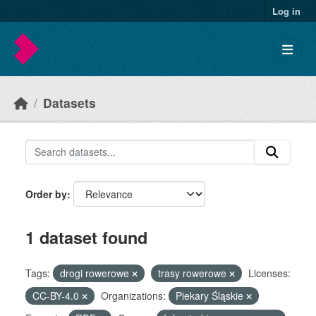
Skip to main content
Log in
Datasets
Order by
1 dataset found
Tags:
drogi rowerowe
trasy rowerowe
Licenses:
CC-BY-4.0
Organizations:
Piekary Śląskie