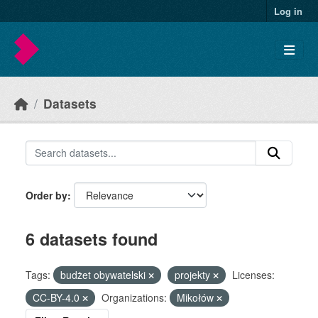
Skip to main content
Log in
Datasets
Order by
6 datasets found
Tags:
budżet obywatelski
projekty
Licenses:
CC-BY-4.0
Organizations:
Mikołów