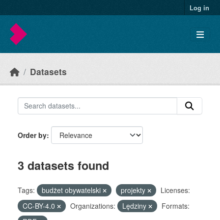
Skip to main content
Log in
Datasets
Order by
3 datasets found
Tags:
budżet obywatelski
projekty
Licenses:
CC-BY-4.0
Organizations:
Lędziny
Formats: