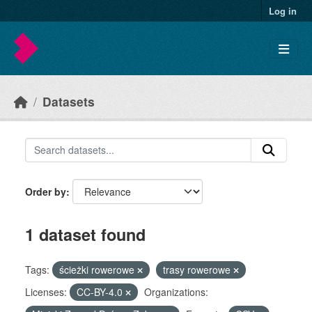
Skip to main content
Log in
Datasets
Order by
1 dataset found
Tags:
ścieżki rowerowe
trasy rowerowe
Licenses:
CC-BY-4.0
Organizations: