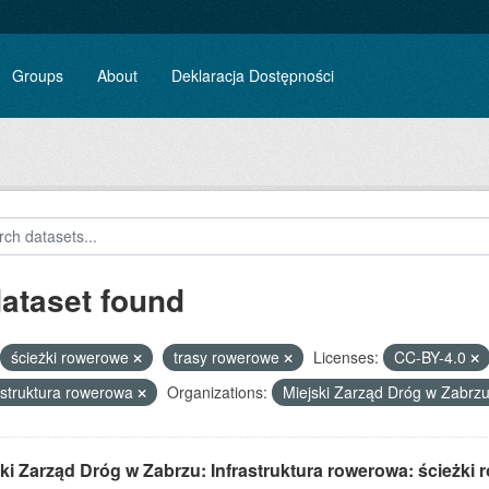
Groups
About
Deklaracja Dostępności
dataset found
ścieżki rowerowe
trasy rowerowe
Licenses:
CC-BY-4.0
astruktura rowerowa
Organizations:
Miejski Zarząd Dróg w Zabrz
ki Zarząd Dróg w Zabrzu: Infrastruktura rowerowa: ścieżki