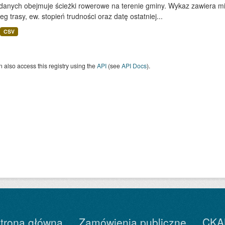
 danych obejmuje ścieżki rowerowe na terenie gminy. Wykaz zawiera mi
eg trasy, ew. stopień trudności oraz datę ostatniej...
CSV
 also access this registry using the
API
(see
API Docs
).
trona główna
Zamówienia publiczne
CKA