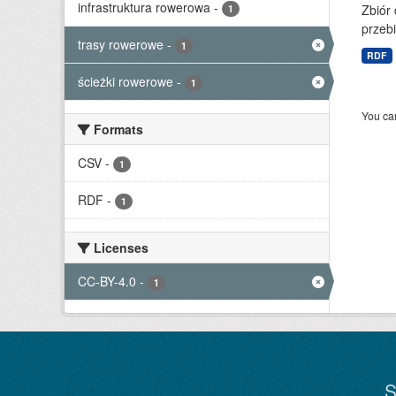
infrastruktura rowerowa
-
Zbiór
1
przebi
trasy rowerowe
-
1
RDF
ścieżki rowerowe
-
1
You can
Formats
CSV
-
1
RDF
-
1
Licenses
CC-BY-4.0
-
1
S