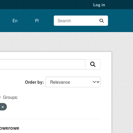
Log in
En
Pl
Order by
Groups:
u
 rowerowe