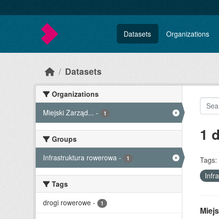
Skip to main content
Datasets
Organizations
Datasets
Organizations
Miejski Zarząd...
-
1
1 
Groups
Infrastruktura rowerowa
-
1
Tags:
Infr
Tags
drogi rowerowe
-
1
Miejs