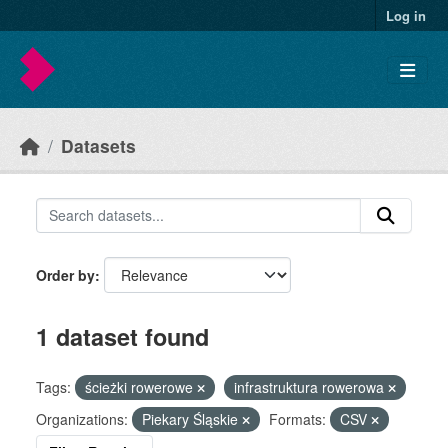
Skip to main content
Log in
Datasets
Order by
1 dataset found
Tags:
ścieżki rowerowe
infrastruktura rowerowa
Organizations:
Piekary Śląskie
Formats:
CSV