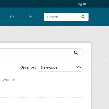
Log in
En
Pl
Order by
nizations: