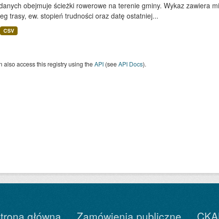
 danych obejmuje ścieżki rowerowe na terenie gminy. Wykaz zawiera mi
eg trasy, ew. stopień trudności oraz datę ostatniej...
CSV
 also access this registry using the
API
(see
API Docs
).
trona główna
Zamówienia publiczne
CKA