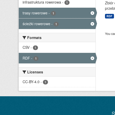
infrastruktura rowerowa
-
Zbiór
1
przebi
trasy rowerowe
-
1
RDF
ścieżki rowerowe
-
1
You can
Formats
CSV
-
1
RDF
-
1
Licenses
CC-BY-4.0
-
1
S