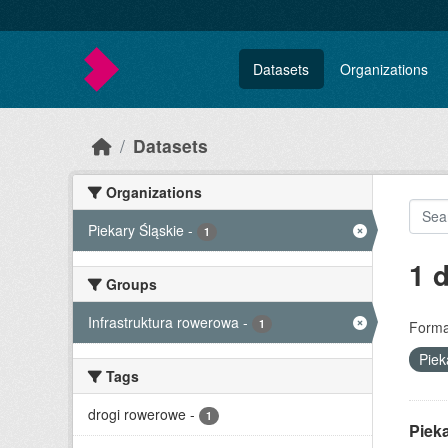
Skip to main content
Datasets
Organizations
Datasets
Organizations
Piekary Śląskie
-
1
1 
Groups
Infrastruktura rowerowa
-
1
Forma
Piek
Tags
drogi rowerowe
-
1
Pieka