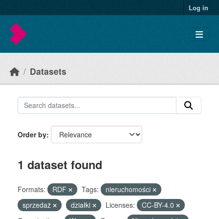
Skip to main content
Log in
Datasets
Order by
1 dataset found
Formats:
RDF
Tags:
nieruchomości
sprzedaż
działki
Licenses:
CC-BY-4.0