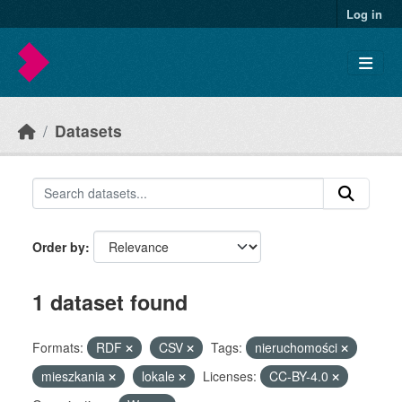
Skip to main content
Log in
Datasets
Order by
1 dataset found
Formats:
RDF
CSV
Tags:
nieruchomości
mieszkania
lokale
Licenses:
CC-BY-4.0