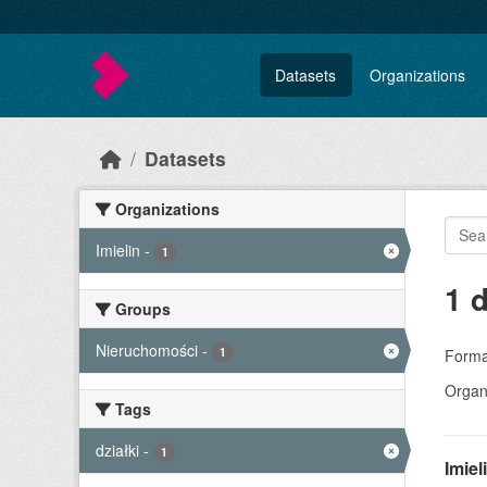
Skip to main content
Datasets
Organizations
Datasets
Organizations
Imielin
-
1
1 
Groups
Nieruchomości
-
1
Forma
Organi
Tags
działki
-
1
Imie