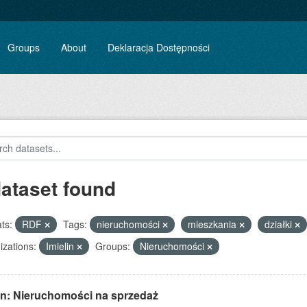
Groups
About
Deklaracja Dostępności
dataset found
ts:
RDF
Tags:
nieruchomości
mieszkania
działki
zations:
Imielin
Groups:
Nieruchomości
lin: Nieruchomości na sprzedaż