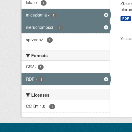
lokale
-
Zbiór
1
nieruc
mieszkania
-
1
RDF
nieruchomości
-
1
You can
sprzedaż
-
1
Formats
CSV
-
1
RDF
-
1
Licenses
CC-BY-4.0
-
1