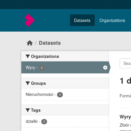
Skip to main content
Datasets
Organizations
Datasets
Organizations
Wyry
-
1
1 
Groups
Nieruchomości
-
1
Forma
Tags
Wyry
działki
-
1
Zbiór