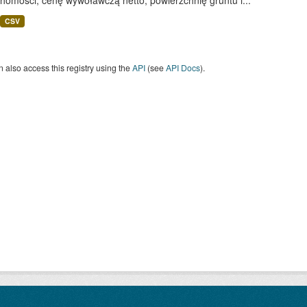
homości, cenę wywoławczą netto, powierzchnię gruntu i...
CSV
 also access this registry using the
API
(see
API Docs
).