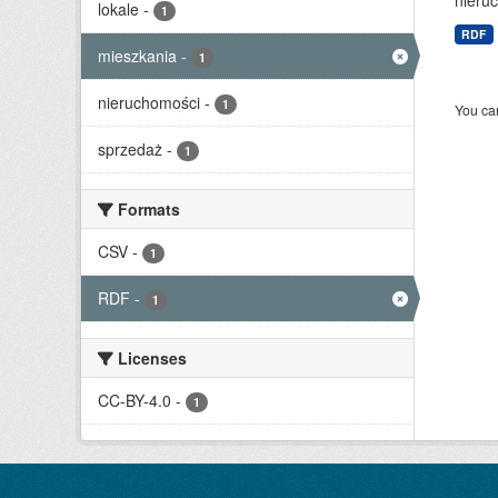
nieruc
lokale
-
1
RDF
mieszkania
-
1
nieruchomości
-
1
You can
sprzedaż
-
1
Formats
CSV
-
1
RDF
-
1
Licenses
CC-BY-4.0
-
1