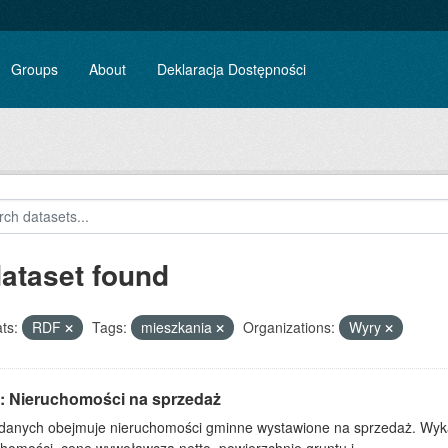
Groups
About
Deklaracja Dostępności
dataset found
ts:
RDF
Tags:
mieszkania
Organizations:
Wyry
: Nieruchomości na sprzedaż
 danych obejmuje nieruchomości gminne wystawione na sprzedaż. Wykaz