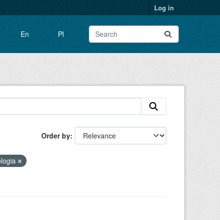
Log in
En
Pl
Order by
logia