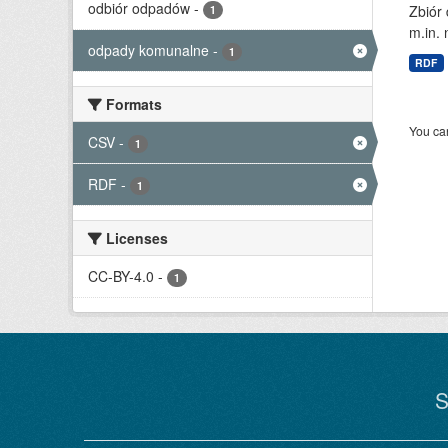
odbiór odpadów
-
Zbiór
1
m.in. 
odpady komunalne
-
1
RDF
Formats
You can
CSV
-
1
RDF
-
1
Licenses
CC-BY-4.0
-
1
S