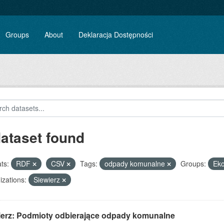
Groups
About
Deklaracja Dostępności
dataset found
ts:
RDF
CSV
Tags:
odpady komunalne
Groups:
Eko
zations:
Siewierz
ierz: Podmioty odbierające odpady komunalne