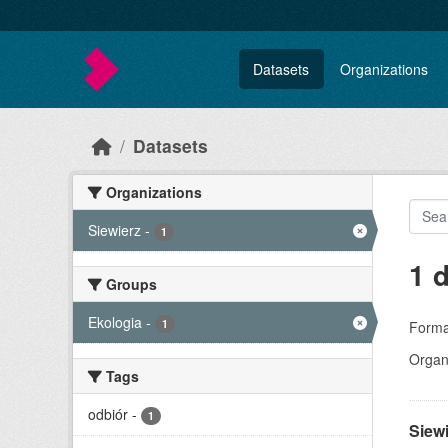
Skip to main content
Datasets
Organizations
Datasets
Organizations
Siewierz
-
1
1 
Groups
Ekologia
-
1
Forma
Organi
Tags
odbiór
-
1
Siew