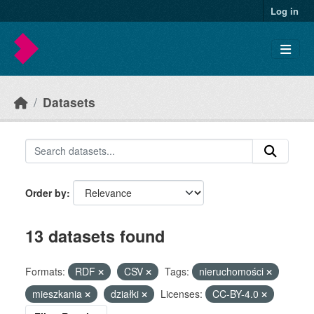
Skip to main content
Log in
Datasets
Order by
13 datasets found
Formats:
RDF
CSV
Tags:
nieruchomości
mieszkania
działki
Licenses:
CC-BY-4.0