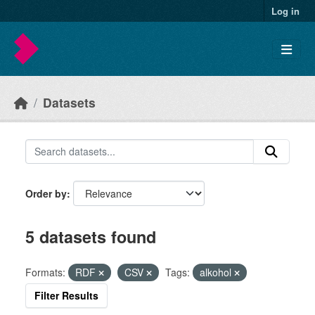
Skip to main content
Log in
Datasets
Order by
5 datasets found
Formats:
RDF
CSV
Tags:
alkohol
Filter Results