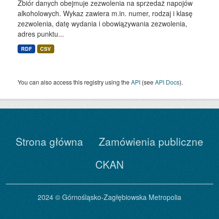
Zbiór danych obejmuje zezwolenia na sprzedaż napojów
alkoholowych. Wykaz zawiera m.in. numer, rodzaj i klasę
zezwolenia, datę wydania i obowiązywania zezwolenia,
adres punktu...
RDF
CSV
You can also access this registry using the
API
(see
API Docs
).
Strona główna
Zamówienia publiczne
CKAN
2024 © Górnośląsko-Zagłębiowska Metropolia