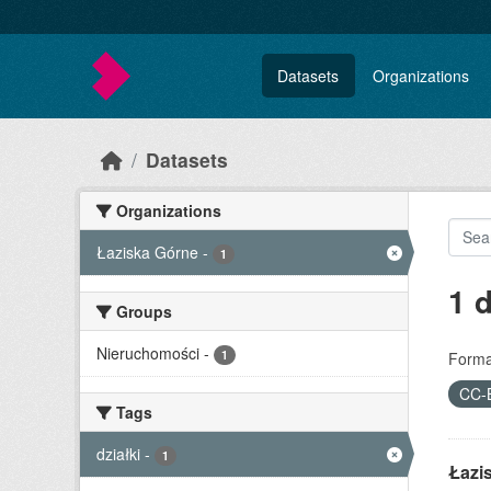
Skip to main content
Datasets
Organizations
Datasets
Organizations
Łaziska Górne
-
1
1 
Groups
Nieruchomości
-
1
Forma
CC-
Tags
działki
-
1
Łazi