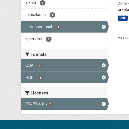
lokale
-
Zbiór
1
przet
mieszkania
-
1
RDF
nieruchomości
-
1
You can
sprzedaż
-
1
Formats
CSV
-
1
RDF
-
1
Licenses
CC-BY-4.0
-
1