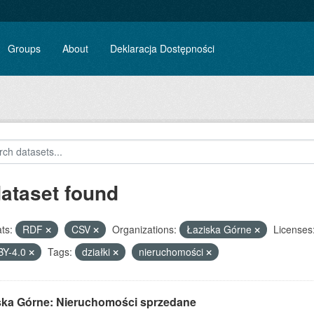
Groups
About
Deklaracja Dostępności
dataset found
ts:
RDF
CSV
Organizations:
Łaziska Górne
Licenses
BY-4.0
Tags:
działki
nieruchomości
ska Górne: Nieruchomości sprzedane