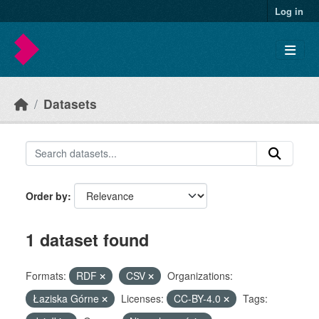
Skip to main content
Log in
Datasets
Order by
1 dataset found
Formats:
RDF
CSV
Organizations:
Łaziska Górne
Licenses:
CC-BY-4.0
Tags: