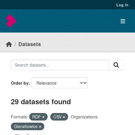
Skip to main content
Log in
Datasets
Order by
29 datasets found
Formats:
RDF
CSV
Organizations:
Gierałtowice