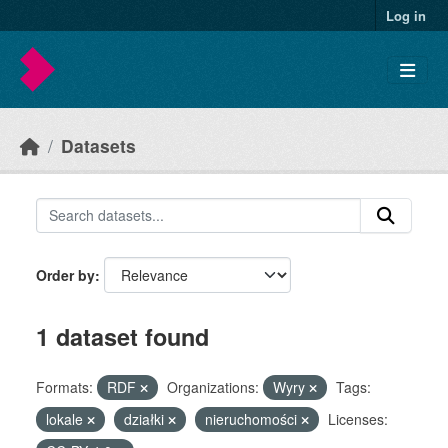
Skip to main content
Log in
Datasets
Order by
1 dataset found
Formats:
RDF
Organizations:
Wyry
Tags:
lokale
działki
nieruchomości
Licenses: