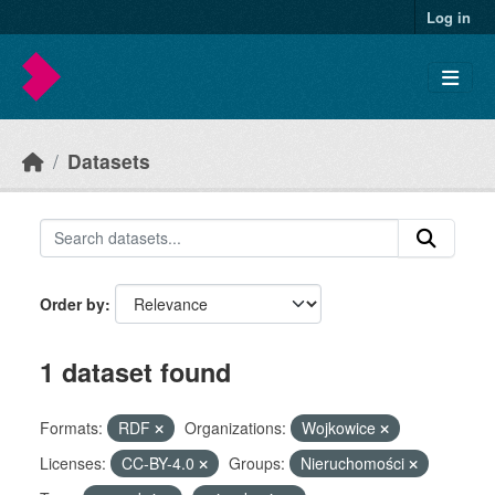
Skip to main content
Log in
Datasets
Order by
1 dataset found
Formats:
RDF
Organizations:
Wojkowice
Licenses:
CC-BY-4.0
Groups:
Nieruchomości