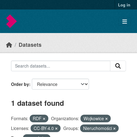
Skip to main content
Log in
Datasets
Order by
1 dataset found
Formats:
RDF
Organizations:
Wojkowice
Licenses:
CC-BY-4.0
Groups:
Nieruchomości