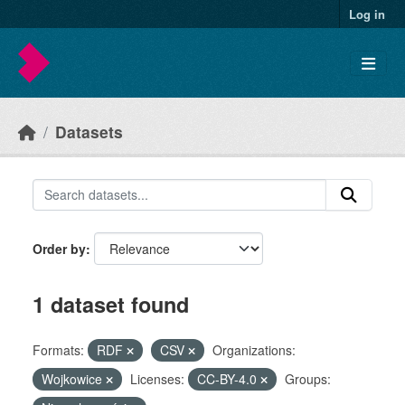
Skip to main content
Log in
Datasets
Order by
1 dataset found
Formats:
RDF
CSV
Organizations:
Wojkowice
Licenses:
CC-BY-4.0
Groups: