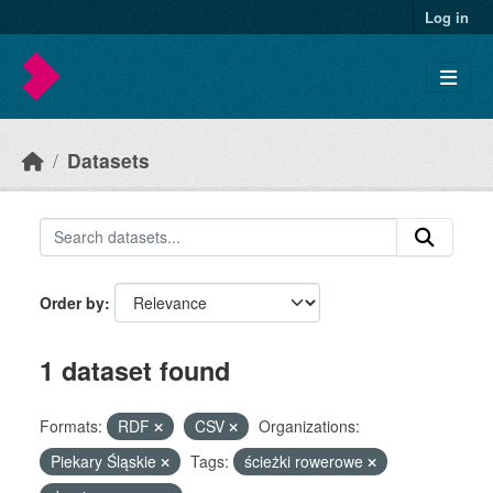
Skip to main content
Log in
Datasets
Order by
1 dataset found
Formats:
RDF
CSV
Organizations:
Piekary Śląskie
Tags:
ścieżki rowerowe