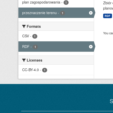
plan zagospodarowania
-
Zbiór
1
planow
przeznaczenie terenu
-
1
RDF
Formats
You can
CSV
-
1
RDF
-
1
Licenses
CC-BY-4.0
-
1
S