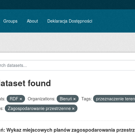
Groups
About
Deklaracja Dostępności
dataset found
ts:
RDF
Organizations:
Bieruń
Tags:
przeznaczenie tere
s:
Zagospodarowanie przestrzenne
uń: Wykaz miejscowych planów zagospodarowania przestr