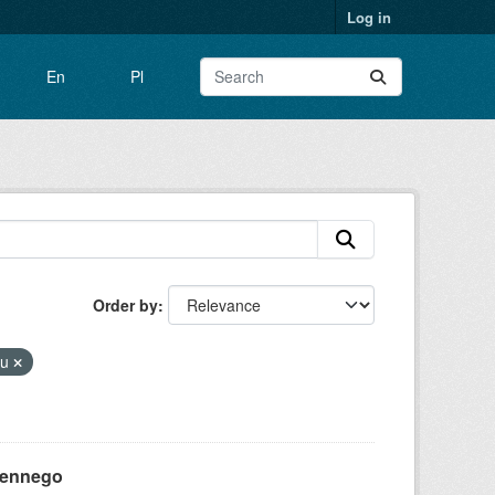
Log in
En
Pl
Order by
nu
zennego