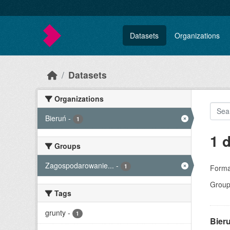
Skip to main content
Datasets
Organizations
Datasets
Organizations
Bieruń
-
1
1 
Groups
Zagospodarowanie...
-
1
Forma
Group
Tags
grunty
-
1
Bier