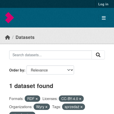
Skip to main content
Log in
Datasets
Order by
1 dataset found
Formats:
RDF
Licenses:
CC-BY-4.0
Organizations:
Wyry
Tags:
sprzedaż