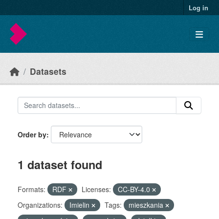
Skip to main content
Log in
Datasets
Order by
1 dataset found
Formats:
RDF
Licenses:
CC-BY-4.0
Organizations:
Imielin
Tags:
mieszkania